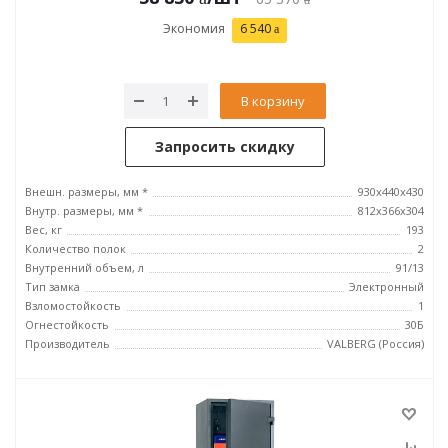
Экономия
6 540
В корзину
Запросить скидку
Внешн. размеры, мм *
930x440x430
Внутр. размеры, мм *
812x366x304
Вес, кг
193
Количество полок
2
Внутренний объем, л
91/13
Тип замка
Электронный
Взломостойкость
1
Огнестойкость
30Б
Производитель
VALBERG (Россия)