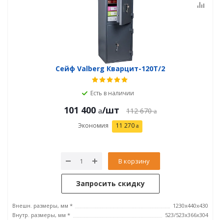
Сейф Valberg Кварцит-120Т/2
Есть в наличии
101 400
/шт
112 670
Экономия
11 270
В корзину
Запросить скидку
Внешн. размеры, мм *
1230х440х430
Внутр. размеры, мм *
523/523x366x304