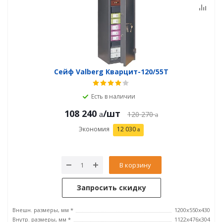
Сейф Valberg Кварцит-120/55T
Есть в наличии
108 240
/шт
120 270
Экономия
12 030
В корзину
Запросить скидку
Внешн. размеры, мм *
1200x550x430
Внутр. размеры, мм *
1122x476x304