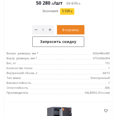
50 280
/шт
55 870
Экономия
5 590
В корзину
Запросить скидку
Внешн. размеры, мм *
655x440x430
Внутр. размеры, мм *
577x366x304
Вес, кг
151
Количество полок
1
Внутренний объем, л
64/13
Тип замка
Электронный
Взломостойкость
1
Огнестойкость
30Б
Производитель
VALBERG (Россия)