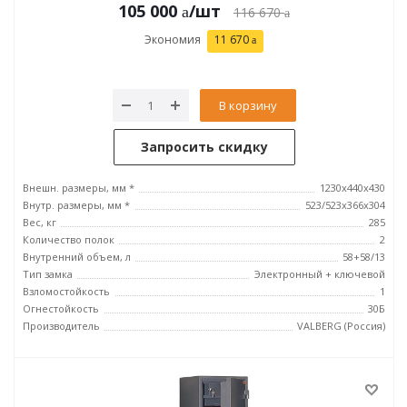
105 000
/шт
116 670
Экономия
11 670
В корзину
Запросить скидку
Внешн. размеры, мм *
1230x440x430
Внутр. размеры, мм *
523/523x366x304
Вес, кг
285
Количество полок
2
Внутренний объем, л
58+58/13
Тип замка
Электронный + ключевой
Взломостойкость
1
Огнестойкость
30Б
Производитель
VALBERG (Россия)