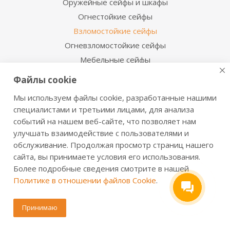
Оружейные сейфы и шкафы
Огнестойкие сейфы
Взломостойкие сейфы
Огневзломостойкие сейфы
Мебельные сейфы
Депозитные сейфы
Файлы cookie
Встраиваемые сейфы
Мы используем файлы cookie, разработанные нашими
Сейфы с отделкой деревом
специалистами и третьими лицами, для анализа
Металлические шкафы
событий на нашем веб-сайте, что позволяет нам
Производственная мебель
улучшать взаимодействие с пользователями и
обслуживание. Продолжая просмотр страниц нашего
Металлические двери
сайта, вы принимаете условия его использования.
Более подробные сведения смотрите в нашей
Информация для покупателя
Политике в отношении файлов Cookie
.
Сервисная служба
Сертификаты и инструкции
Принимаю
Доставка и оплата