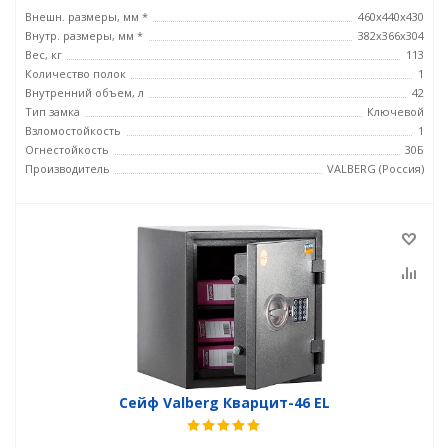
Внешн. размеры, мм *
460х440х430
Внутр. размеры, мм *
382х366х304
Вес, кг
113
Количество полок
1
Внутренний объем, л
42
Тип замка
Ключевой
Взломостойкость
1
Огнестойкость
30Б
Производитель
VALBERG (Россия)
Сейф Valberg Кварцит-46 EL