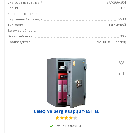
Внутр. размеры, мм *
577х366х304
Вес, кг
151
Количество полок
1
Внутренний объем, л
64/13
Тип замка
Ключевой
Взломостойкость
1
Огнестойкость
30Б
Производитель
VALBERG (Россия)
Сейф Valberg Кварцит-65Т EL
Есть в наличии