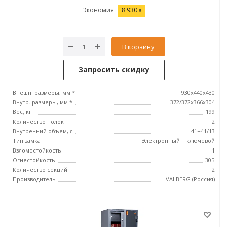
Экономия
8 930
В корзину
Запросить скидку
Внешн. размеры, мм *
930x440x430
Внутр. размеры, мм *
372/372x366x304
Вес, кг
199
Количество полок
2
Внутренний объем, л
41+41/13
Тип замка
Электронный + ключевой
Взломостойкость
1
Огнестойкость
30Б
Количество секций
2
Производитель
VALBERG (Россия)