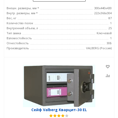
Внешн. размеры, мм *
300x440x430
Внутр. размеры, мм *
222x366x304
Вес, кг
87
Количество полок
1
Внутренний объем, л
25
Тип замка
Ключевой
Взломостойкость
1
Огнестойкость
30Б
Производитель
VALBERG (Россия)
Сейф Valberg Кварцит-30 EL