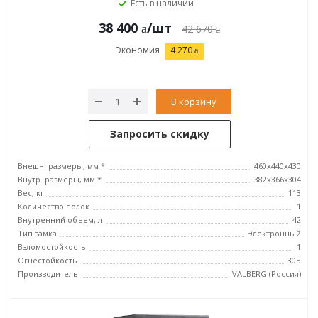
Есть в наличии
38 400
/шт
42 670
Экономия
4 270
В корзину
Запросить скидку
Внешн. размеры, мм *
460x440x430
Внутр. размеры, мм *
382x366x304
Вес, кг
113
Количество полок
1
Внутренний объем, л
42
Тип замка
Электронный
Взломостойкость
1
Огнестойкость
30Б
Производитель
VALBERG (Россия)