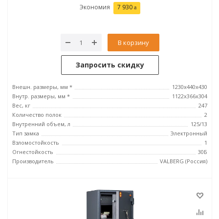
Экономия
7 930
В корзину
Запросить скидку
Внешн. размеры, мм *
1230x440x430
Внутр. размеры, мм *
1122х366х304
Вес, кг
247
Количество полок
2
Внутренний объем, л
125/13
Тип замка
Электронный
Взломостойкость
1
Огнестойкость
30Б
Производитель
VALBERG (Россия)