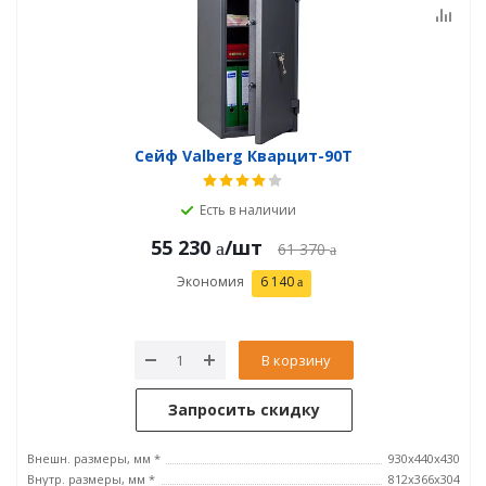
Сейф Valberg Кварцит-90Т
Есть в наличии
55 230
/шт
61 370
Экономия
6 140
В корзину
Запросить скидку
Внешн. размеры, мм *
930х440х430
Внутр. размеры, мм *
812х366х304