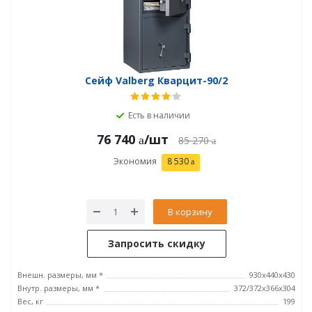
Сейф Valberg Кварцит-90/2
Есть в наличии
76 740
/шт
85 270
Экономия
8 530
В корзину
Запросить скидку
Внешн. размеры, мм *
930х440х430
Внутр. размеры, мм *
372/372х366х304
Вес, кг
199