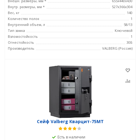
Внешн. размеры, мм *
655х440х430
Внутр. размеры, мм *
527х366х304
Вес, кг
140
Количество полок
1
Внутренний объем, л
58/13
Тип замка
Ключевой
Взломостойкость
1
Огнестойкость
30Б
Производитель
VALBERG (Россия)
Сейф Valberg Кварцит-75MТ
Есть в наличии