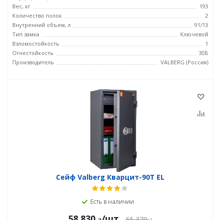
Вес, кг
193
Количество полок
2
Внутренний объем, л
91/13
Тип замка
Ключевой
Взломостойкость
1
Огнестойкость
30Б
Производитель
VALBERG (Россия)
Сейф Valberg Кварцит-90Т EL
Есть в наличии
58 830
/шт
65 370