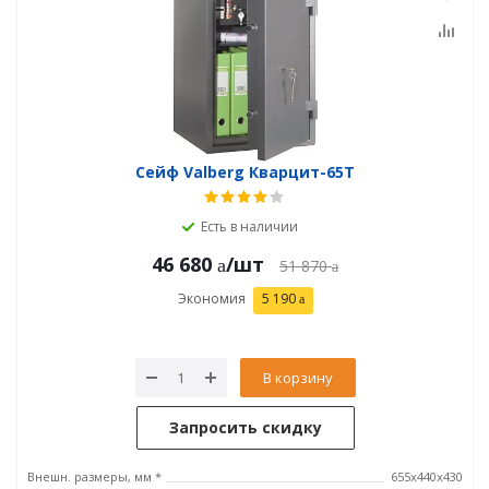
Сейф Valberg Кварцит-65Т
Есть в наличии
46 680
/шт
51 870
Экономия
5 190
В корзину
Запросить скидку
Внешн. размеры, мм *
655х440х430