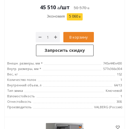
45 510
/шт
50 570
Экономия
5 060
В корзину
Запросить скидку
Внешн. размеры, мм *
745х440х430
Внутр. размеры, мм *
577х366х304
Вес, кг
152
Количество полок
1
Внутренний объем, л
64/13
Тип замка
Ключевой
Взломостойкость
1
Огнестойкость
30Б
Производитель
VALBERG (Россия)