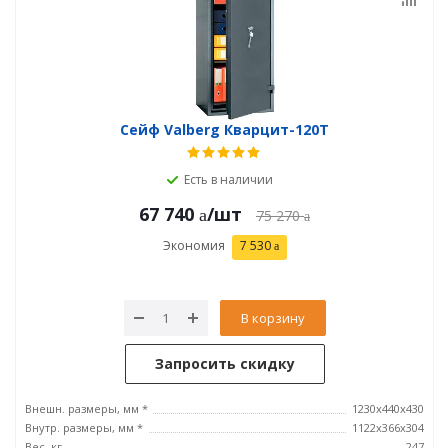
Сейф Valberg Кварцит-120Т
Есть в наличии
67 740
/шт
75 270
Экономия
7 530
В корзину
Запросить скидку
Внешн. размеры, мм *
1230х440х430
Внутр. размеры, мм *
1122х366х304
Вес, кг
247