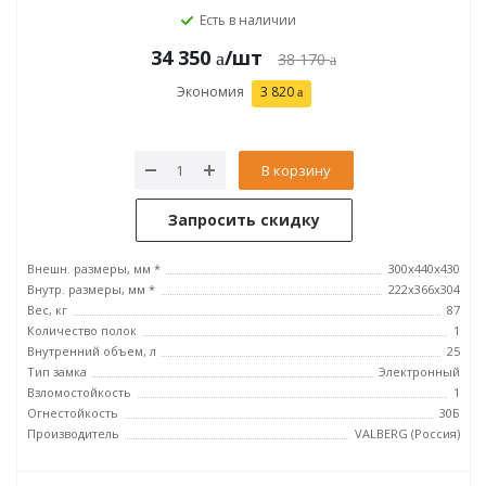
Есть в наличии
34 350
/шт
38 170
Экономия
3 820
В корзину
Запросить скидку
Внешн. размеры, мм *
300x440x430
Внутр. размеры, мм *
222x366x304
Вес, кг
87
Количество полок
1
Внутренний объем, л
25
Тип замка
Электронный
Взломостойкость
1
Огнестойкость
30Б
Производитель
VALBERG (Россия)