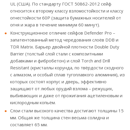
UL (США). По стандарту ГОСТ 50862-2012 сейф
относится к второму классу взломостойкости и классу
огнестойкости 60Р (защита бумажных носителей от
огня и жара в течение минимум 60 минут).
Конструкционное отличие сейфов Defender Pro –
запатентованный метод чередования слоёв DDB и
TDR Matrix. Барьер двойной плотности Double Duty
Barrier (толстый слой стали с композитными
добавками и фибробетон) и слой Torch and Drill
Resistant (кристаллы корунда, по твёрдости сходного
с алмазом, и особый сплав тугоплавкого алюминия), из
которых состоят корпус и дверь, эффективно
защищают от любых орудий взлома – режущих,
выбивающих и даже от прожигания ацетиленовым и
кислородным копьём.
Слои стали высокого качества достигают толщины 15
мм. Общая же толщина стен весьма солидна и
составляет 65 мм.